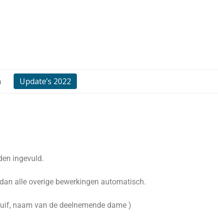
n
Update’s 2022
den ingevuld.
 dan alle overige bewerkingen automatisch.
 duif, naam van de deelnemende dame )